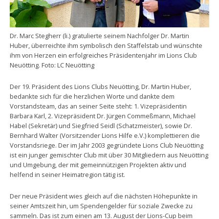
Dr. Marc Stegherr (li.) gratulierte seinem Nachfolger Dr. Martin
Huber, überreichte ihm symbolisch den Staffelstab und wünschte
ihm von Herzen ein erfolgreiches Präsidentenjahr im Lions Club
Neuötting. Foto: LC Neuötting
Der 19. Präsident des Lions Clubs Neuötting, Dr. Martin Huber,
bedankte sich für die herzlichen Worte und dankte dem
Vorstandsteam, das an seiner Seite steht: 1. Vizepräsidentin
Barbara Karl, 2. Vizepräsident Dr. Jürgen Commeßmann, Michael
Habel (Sekretär) und Siegfried Seidl (Schatzmeister), sowie Dr.
Bernhard Walter (Vorsitzender Lions Hilfe e.V.) komplettieren die
Vorstandsriege. Der im Jahr 2003 gegründete Lions Club Neuötting
ist ein junger gemischter Club mit über 30 Mitgliedern aus Neuötting
und Umgebung, der mit gemeinnützigen Projekten aktiv und
helfend in seiner Heimatregion tätig ist.
Der neue Präsident wies gleich auf die nächsten Höhepunkte in
seiner Amtszeit hin, um Spendengelder für soziale Zwecke zu
sammeln. Das ist zum einen am 13. August der Lions-Cup beim