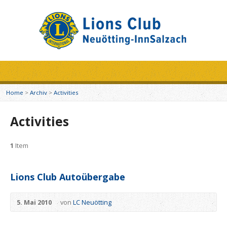
Home
>
Archiv
>
Activities
Activities
1
Item
Lions Club Autoübergabe
5. Mai 2010
von
LC Neuötting